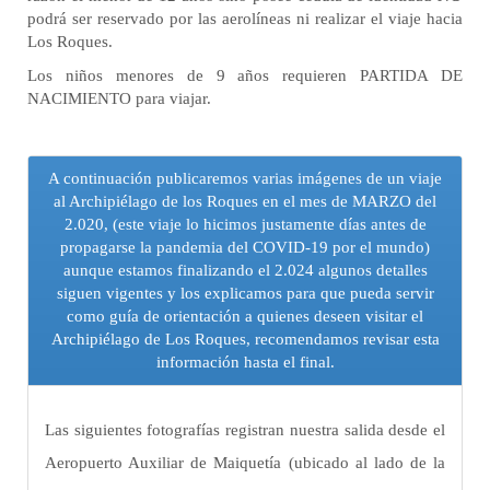
podrá ser reservado por las aerolíneas ni realizar el viaje hacia
Los Roques.
Los niños menores de 9 años requieren PARTIDA DE
NACIMIENTO para viajar.
A continuación publicaremos varias imágenes de un viaje
al Archipiélago de los Roques en el mes de MARZO del
2.020, (este viaje lo hicimos justamente días antes de
propagarse la pandemia del COVID-19 por el mundo)
aunque estamos finalizando el 2.024 algunos detalles
siguen vigentes y los explicamos para que pueda servir
como guía de orientación a quienes deseen visitar el
Archipiélago de Los Roques, recomendamos revisar esta
información hasta el final.
Las siguientes fotografías registran nuestra salida desde el
Aeropuerto Auxiliar de Maiquetía (ubicado al lado de la