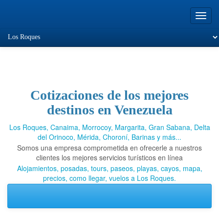
Toggl
navig
Cotizaciones de los mejores
Viajando a Los
destinos en Venezuela
Roques.com
Los Roques, Canaima, Morrocoy, Margarita, Gran Sabana, Delta
del Orinoco, Mérida, Choroní, Barinas y más...
Somos una empresa comprometida en ofrecerle a nuestros
clientes los mejores servicios turísticos en línea
Alojamientos, posadas, tours, paseos, playas, cayos, mapa,
precios, como llegar, vuelos a Los Roques.