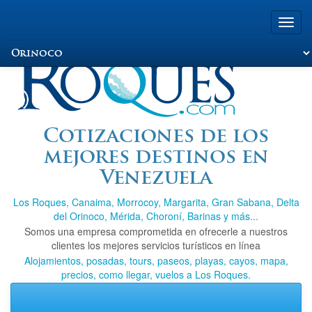
Toggl
navig
Viajando a Los
Cotizaciones de los
mejores destinos en
Roques.com
Venezuela
Los Roques, Canaima, Morrocoy, Margarita, Gran Sabana, Delta
del Orinoco, Mérida, Choroní, Barinas y más...
Somos una empresa comprometida en ofrecerle a nuestros
clientes los mejores servicios turísticos en línea
Alojamientos, posadas, tours, paseos, playas, cayos, mapa,
precios, como llegar, vuelos a Los Roques.