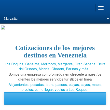
Toggl
navig
Cotizaciones de los mejores
Viajando a Los
destinos en Venezuela
Roques.com
Los Roques, Canaima, Morrocoy, Margarita, Gran Sabana, Delta
del Orinoco, Mérida, Choroní, Barinas y más...
Somos una empresa comprometida en ofrecerle a nuestros
clientes los mejores servicios turísticos en línea
Alojamientos, posadas, tours, paseos, playas, cayos, mapa,
precios, como llegar, vuelos a Los Roques.