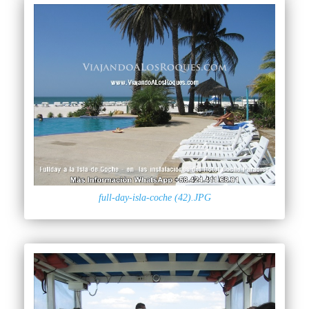
full-day-isla-coche (42).JPG