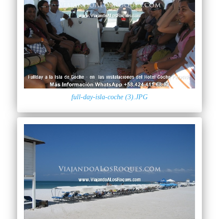
full-day-isla-coche (3).JPG