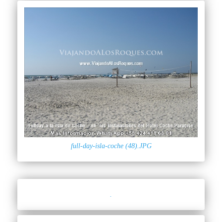
full-day-isla-coche (48).JPG
.