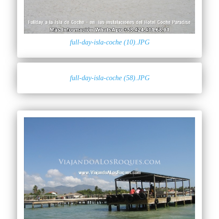
full-day-isla-coche (10).JPG
full-day-isla-coche (58).JPG