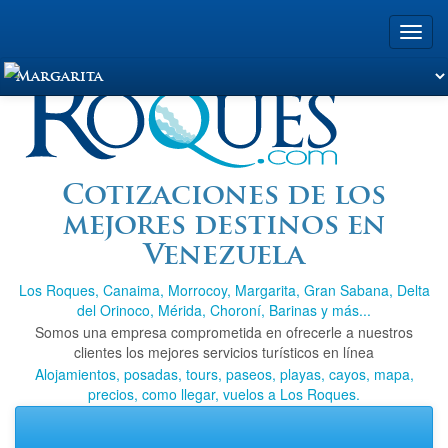
Toggl
navig
Viajando a Los
Cotizaciones de los
mejores destinos en
Roques.com
Venezuela
Los Roques, Canaima, Morrocoy, Margarita, Gran Sabana, Delta
del Orinoco, Mérida, Choroní, Barinas y más...
Somos una empresa comprometida en ofrecerle a nuestros
clientes los mejores servicios turísticos en línea
Alojamientos, posadas, tours, paseos, playas, cayos, mapa,
precios, como llegar, vuelos a Los Roques.